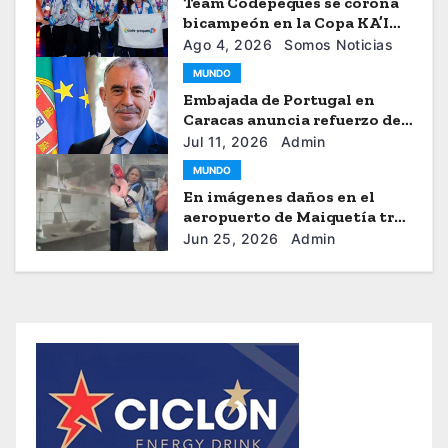
Team Codepeques se corona
bicampeón en la Copa KA’I
2026
Ago 4, 2026
Somos Noticias
MUNDO
Embajada de Portugal en
Caracas anuncia refuerzo de
ayuda humanitaria
Jul 11, 2026
Admin
MUNDO
En imágenes daños en el
aeropuerto de Maiquetía tras
los sismos
Jun 25, 2026
Admin