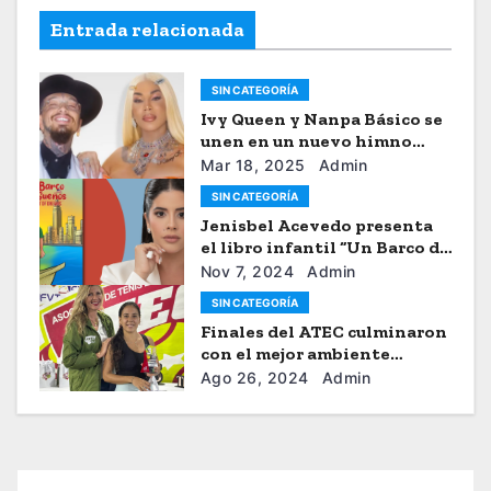
Entrada relacionada
SIN CATEGORÍA
Ivy Queen y Nanpa Básico se
unen en un nuevo himno
musical
Mar 18, 2025
Admin
SIN CATEGORÍA
Jenisbel Acevedo presenta
el libro infantil “Un Barco de
Sueños”
Nov 7, 2024
Admin
SIN CATEGORÍA
Finales del ATEC culminaron
con el mejor ambiente
tenístico
Ago 26, 2024
Admin