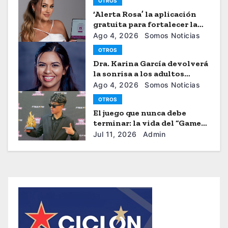
OTROS
‘Alerta Rosa’ la aplicación
gratuita para fortalecer la
seguiridad de las mujeres
Ago 4, 2026
Somos Noticias
OTROS
Dra. Karina García devolverá
la sonrisa a los adultos
mayores
Ago 4, 2026
Somos Noticias
OTROS
El juego que nunca debe
terminar: la vida del “Gamer”
Brayhan Crazzy
Jul 11, 2026
Admin