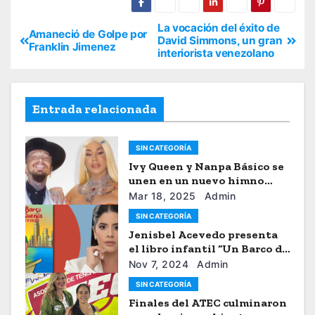
La vocación del éxito de
Amaneció de Golpe por
David Simmons, un gran
Franklin Jimenez
interiorista venezolano
Entrada relacionada
SIN CATEGORÍA
Ivy Queen y Nanpa Básico se
unen en un nuevo himno
musical
Mar 18, 2025
Admin
SIN CATEGORÍA
Jenisbel Acevedo presenta
el libro infantil “Un Barco de
Sueños”
Nov 7, 2024
Admin
SIN CATEGORÍA
Finales del ATEC culminaron