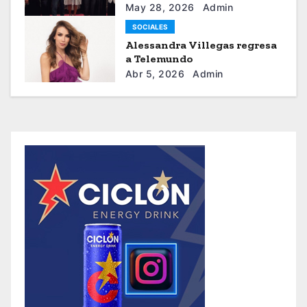
sistema moda
May 28, 2026
Admin
SOCIALES
Alessandra Villegas regresa
a Telemundo
Abr 5, 2026
Admin