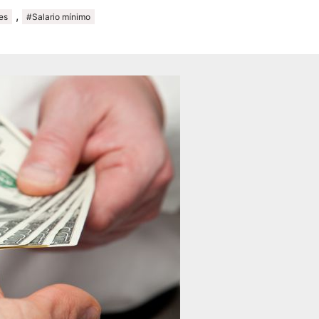
,
es
#Salario mínimo