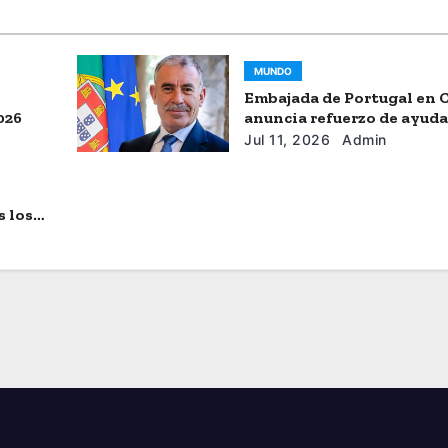
MUNDO
Embajada de Portugal en 
026
anuncia refuerzo de ayud
humanitaria
Jul 11, 2026
Admin
s los