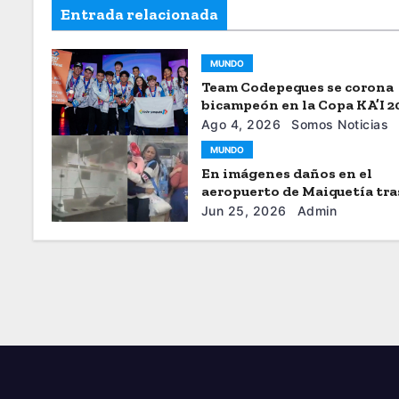
Entrada relacionada
MUNDO
Team Codepeques se corona
bicampeón en la Copa KA’I 2
Ago 4, 2026
Somos Noticias
MUNDO
En imágenes daños en el
aeropuerto de Maiquetía tra
sismos
Jun 25, 2026
Admin