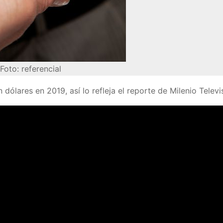
Foto: referencial
dólares en 2019, así lo refleja el reporte de Milenio Televi