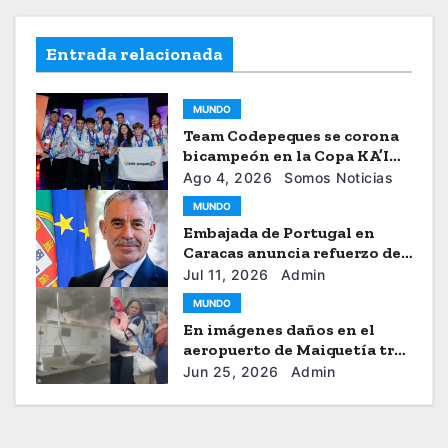
Entrada relacionada
MUNDO
Team Codepeques se corona
bicampeón en la Copa KA’I
2026
Ago 4, 2026
Somos Noticias
MUNDO
Embajada de Portugal en
Caracas anuncia refuerzo de
ayuda humanitaria
Jul 11, 2026
Admin
MUNDO
En imágenes daños en el
aeropuerto de Maiquetía tras
los sismos
Jun 25, 2026
Admin