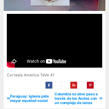
Cortesía America TeVe 41
Colombia se abre paso a
Paraguay: Iglesia pide
través de los Andes con
mayor equidad social
un complejo de obras