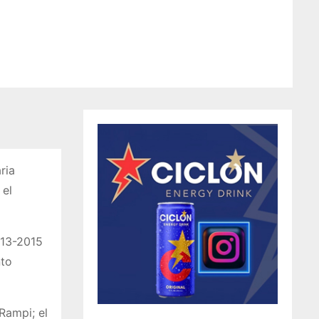
ria
 el
013-2015
nto
Rampi; el