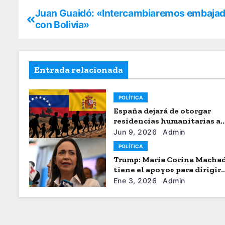
Juan Guaidó: «Intercambiaremos embaja
con Bolivia»
Entrada relacionada
POLÍTICA
España dejará de otorgar
residencias humanitarias a
venezolanos
Jun 9, 2026
Admin
POLÍTICA
Trump: María Corina Macha
tiene el apoyo» para dirigir
Venezuela
Ene 3, 2026
Admin