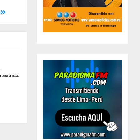
s
o
enezuela