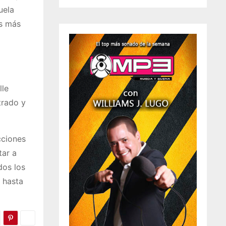
uela
as más
lle
trado y
cciones
tar a
dos los
s hasta