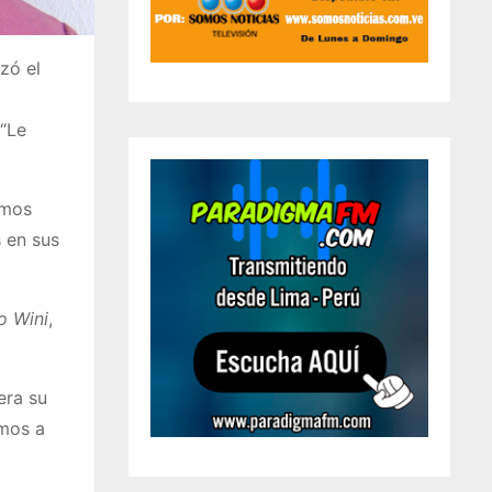
zó el
 “Le
tmos
 en sus
o Wini
,
era su
amos a