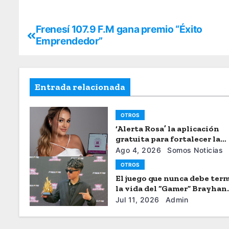
Frenesí 107.9 F.M gana premio “Éxito
Emprendedor”
Entrada relacionada
OTROS
‘Alerta Rosa’ la aplicación
gratuita para fortalecer la
seguiridad de las mujeres
Ago 4, 2026
Somos Noticias
OTROS
El juego que nunca debe term
la vida del “Gamer” Brayhan
Crazzy
Jul 11, 2026
Admin