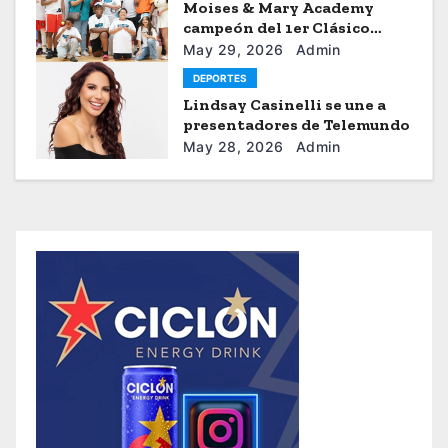
Moises & Mary Academy
campeón del 1er Clásico
Internacional Ercilio-Tony-
May 29, 2026
Admin
Astacio de la HBA
DEPORTES
Lindsay Casinelli se une a
presentadores de Telemundo
May 28, 2026
Admin