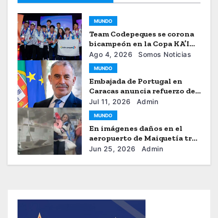
MUNDO
Team Codepeques se corona
bicampeón en la Copa KA’I
2026
Ago 4, 2026
Somos Noticias
MUNDO
Embajada de Portugal en
Caracas anuncia refuerzo de
ayuda humanitaria
Jul 11, 2026
Admin
MUNDO
En imágenes daños en el
aeropuerto de Maiquetía tras
los sismos
Jun 25, 2026
Admin