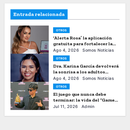
Entrada relacionada
OTROS
‘Alerta Rosa’ la aplicación
gratuita para fortalecer la
seguiridad de las mujeres
Ago 4, 2026
Somos Noticias
OTROS
Dra. Karina García devolverá
la sonrisa a los adultos
mayores
Ago 4, 2026
Somos Noticias
OTROS
El juego que nunca debe
terminar: la vida del “Gamer”
Brayhan Crazzy
Jul 11, 2026
Admin