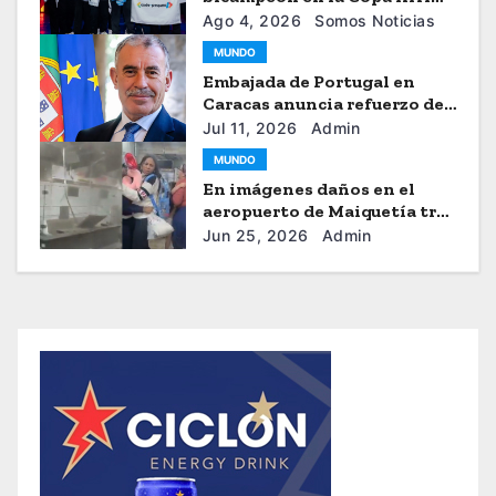
2026
Ago 4, 2026
Somos Noticias
MUNDO
Embajada de Portugal en
Caracas anuncia refuerzo de
ayuda humanitaria
Jul 11, 2026
Admin
MUNDO
En imágenes daños en el
aeropuerto de Maiquetía tras
los sismos
Jun 25, 2026
Admin