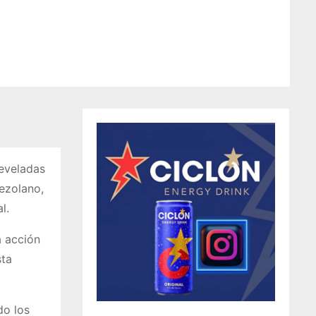
develadas
ezolano,
l.
a acción
sta
do los