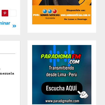
minar
o
enezuela