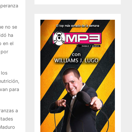
speranza
ue no se
idó ha
 en el
 por
 los
utrición,
rvan para
ranzas a
ltades
 Maduro