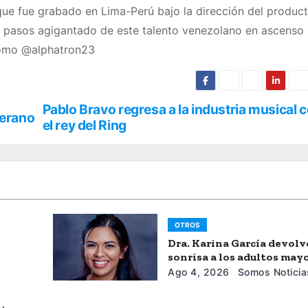
que fue grabado en Lima-Perú bajo la dirección del produc
s pasos agigantado de este talento venezolano en ascenso 
como @alphatron23
Pablo Bravo regresa a la industria musical
verano
el rey del Ring
OTROS
Dra. Karina García devolv
sonrisa a los adultos may
Ago 4, 2026
Somos Noticia