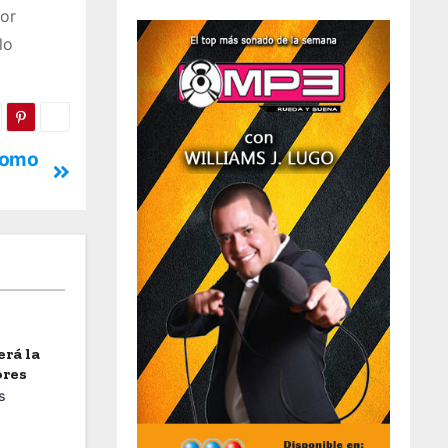
tor
lo
 como
erá la
ores
s