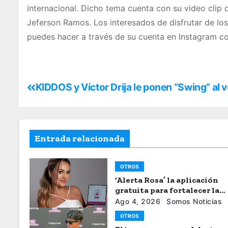
internacional. Dicho tema cuenta con su video clip 
Jeferson Ramos. Los interesados de disfrutar de lo
puedes hacer a través de su cuenta en Instagram 
KIDDOS y Víctor Drija le ponen “Swing” al 
Entrada relacionada
OTROS
‘Alerta Rosa’ la aplicación
gratuita para fortalecer la
seguiridad de las mujeres
Ago 4, 2026
Somos Noticias
OTROS