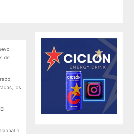
uevo
os de
orado
radas, los
El
acional e