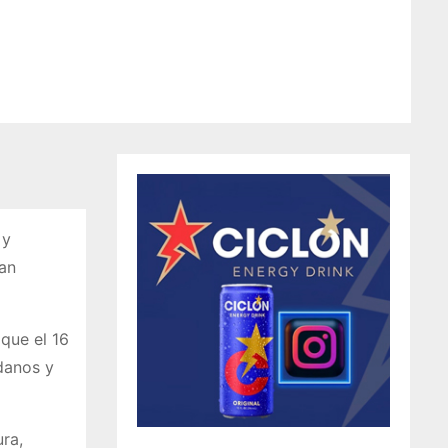
 y
uan
 que el 16
danos y
ra,