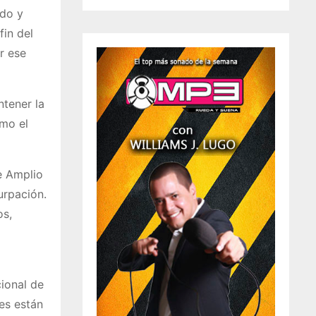
do y
fin del
r ese
ntener la
omo el
te Amplio
urpación.
os,
cional de
es están