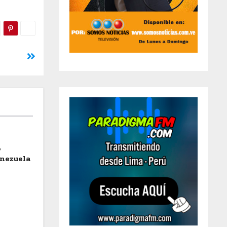
o
enezuela