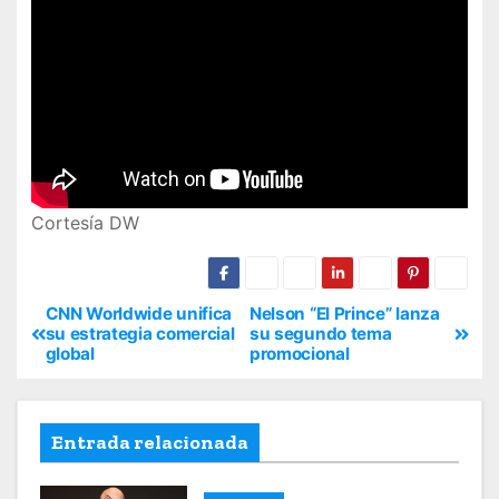
Cortesía DW
CNN Worldwide unifica
Nelson “El Prince” lanza
su estrategia comercial
su segundo tema
global
promocional
Entrada relacionada