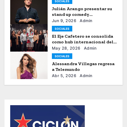
SOCIALES
Julián Arango presentar su
stand up comedy
“Julianchou”
Jun 9, 2026
Admin
SOCIALES
El Eje Cafetero se consolida
como hub internacional del
sistema moda
May 28, 2026
Admin
SOCIALES
Alessandra Villegas regresa
a Telemundo
Abr 5, 2026
Admin