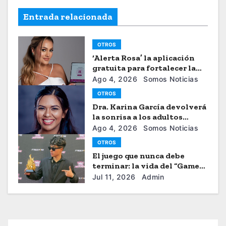
Entrada relacionada
OTROS
‘Alerta Rosa’ la aplicación
gratuita para fortalecer la
seguiridad de las mujeres
Ago 4, 2026
Somos Noticias
OTROS
Dra. Karina García devolverá
la sonrisa a los adultos
mayores
Ago 4, 2026
Somos Noticias
OTROS
El juego que nunca debe
terminar: la vida del “Gamer”
Brayhan Crazzy
Jul 11, 2026
Admin