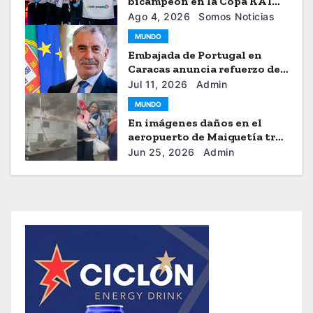
bicampeón en la Copa KA’I
2026
Ago 4, 2026
Somos Noticias
MUNDO
Embajada de Portugal en
Caracas anuncia refuerzo de
ayuda humanitaria
Jul 11, 2026
Admin
MUNDO
En imágenes daños en el
aeropuerto de Maiquetía tras
los sismos
Jun 25, 2026
Admin