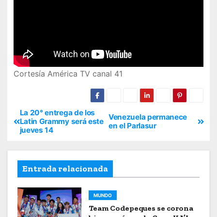
Cortesía América TV canal 41
La 20° entrega de los
Venezuela permanece
Latin Grammy será este
en el Parlasur
jueves 14
Entrada relacionada
MUNDO
Team Codepeques se corona