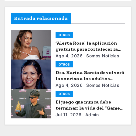
Entrada relacionada
OTROS
‘Alerta Rosa’ la aplicación
gratuita para fortalecer la
seguiridad de las mujeres
Ago 4, 2026
Somos Noticias
OTROS
Dra. Karina García devolverá
la sonrisa a los adultos
mayores
Ago 4, 2026
Somos Noticias
OTROS
El juego que nunca debe
terminar: la vida del “Gamer”
Brayhan Crazzy
Jul 11, 2026
Admin