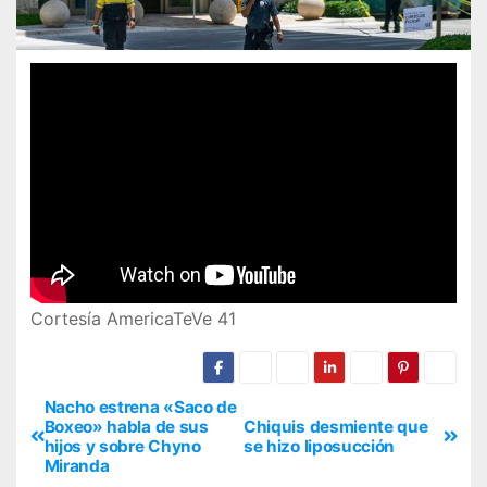
Cortesía AmericaTeVe 41
Nacho estrena «Saco de
Boxeo» habla de sus
Chiquis desmiente que
hijos y sobre Chyno
se hizo liposucción
Miranda