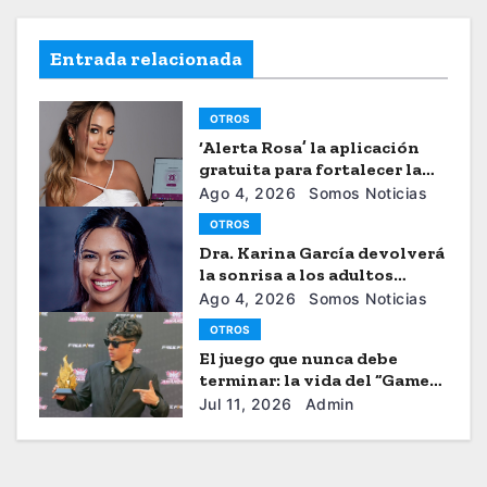
Entrada relacionada
OTROS
‘Alerta Rosa’ la aplicación
gratuita para fortalecer la
seguiridad de las mujeres
Ago 4, 2026
Somos Noticias
OTROS
Dra. Karina García devolverá
la sonrisa a los adultos
mayores
Ago 4, 2026
Somos Noticias
OTROS
El juego que nunca debe
terminar: la vida del “Gamer”
Brayhan Crazzy
Jul 11, 2026
Admin