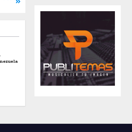
o
enezuela