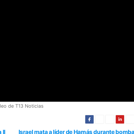
deo de T13 Noticias
 II
Israel mata a líder de Hamás durante bomb