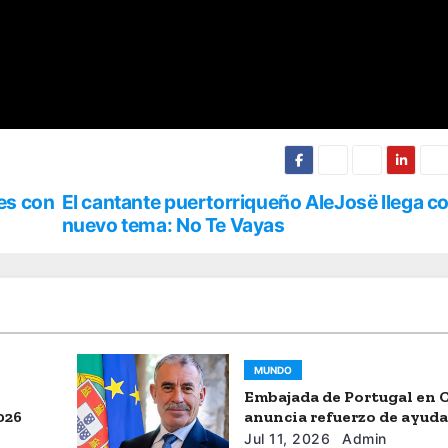
es con
El cantante puertorriqueño AleJosë llega c
nuevo tema: No Te Vayas
MUNDO
Embajada de Portugal en 
026
anuncia refuerzo de ayud
humanitaria
Jul 11, 2026
Admin