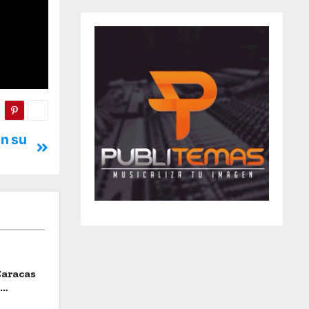
on su
Caracas
a