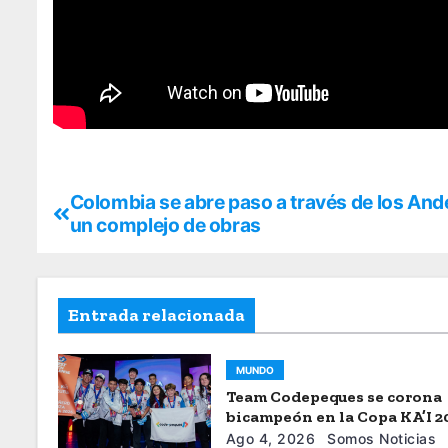
Colombia se abre paso a través de los And
un complejo de obras
Entrada relacionada
MUNDO
Team Codepeques se corona
bicampeón en la Copa KA’I 2
Ago 4, 2026
Somos Noticias