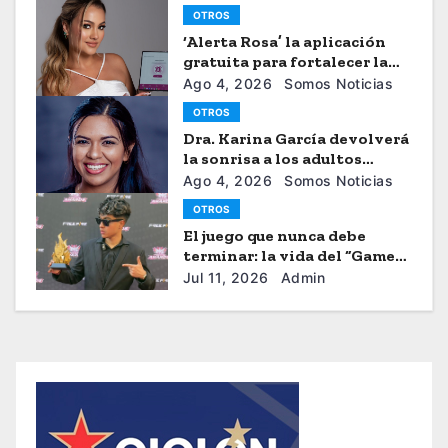
OTROS
‘Alerta Rosa’ la aplicación
gratuita para fortalecer la
seguiridad de las mujeres
Ago 4, 2026
Somos Noticias
OTROS
Dra. Karina García devolverá
la sonrisa a los adultos
mayores
Ago 4, 2026
Somos Noticias
OTROS
El juego que nunca debe
terminar: la vida del “Gamer”
Brayhan Crazzy
Jul 11, 2026
Admin