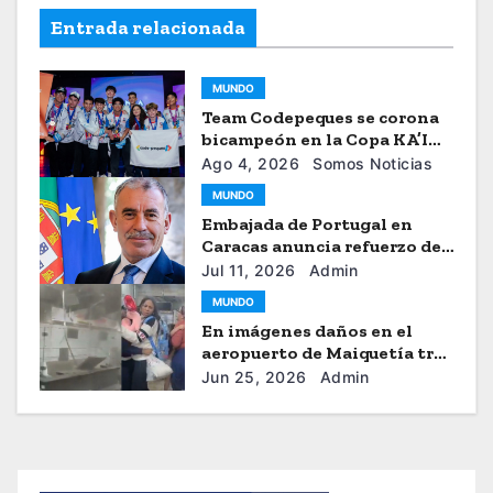
Entrada relacionada
MUNDO
Team Codepeques se corona
bicampeón en la Copa KA’I
2026
Ago 4, 2026
Somos Noticias
MUNDO
Embajada de Portugal en
Caracas anuncia refuerzo de
ayuda humanitaria
Jul 11, 2026
Admin
MUNDO
En imágenes daños en el
aeropuerto de Maiquetía tras
los sismos
Jun 25, 2026
Admin